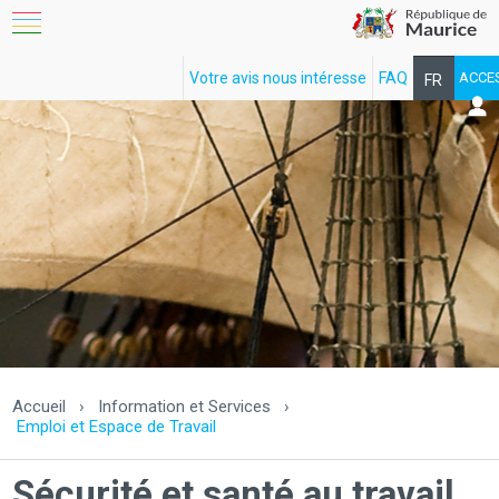
Votre avis nous intéresse
FAQ
ACCE
FR
EN
Accueil
›
Information et Services
›
Emploi et Espace de Travail
Sécurité et santé au travail